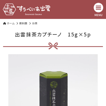
ホーム
飲料類
お茶
出雲抹茶カプチーノ 15g×5p