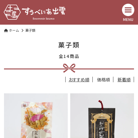
ホーム
菓子類
菓子類
全14商品
おすすめ順
価格順
新着順